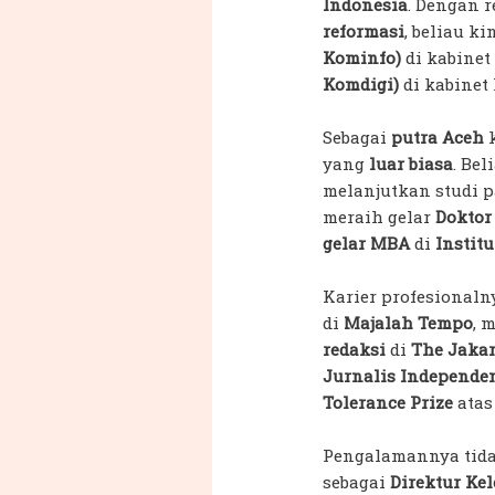
Indonesia
. Dengan 
reformasi
, beliau k
Kominfo)
di kabinet
Komdigi)
di kabinet
Sebagai
putra Aceh
k
yang
luar biasa
. Be
melanjutkan studi p
meraih gelar
Doktor
gelar MBA
di
Instit
Karier profesionaln
di
Majalah Tempo
, 
redaksi
di
The Jakar
Jurnalis Independen
Tolerance Prize
atas
Pengalamannya tidak
sebagai
Direktur Ke