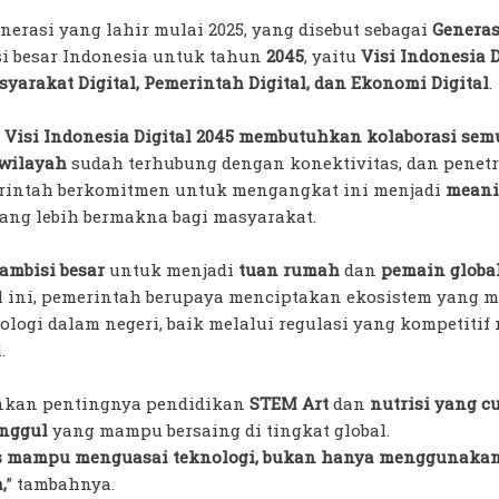
erasi yang lahir mulai 2025, yang disebut sebagai
Generas
 besar Indonesia untuk tahun
2045
, yaitu
Visi Indonesia D
yarakat Digital, Pemerintah Digital, dan Ekonomi Digital
.
isi Indonesia Digital 2045 membutuhkan kolaborasi sem
wilayah
sudah terhubung dengan konektivitas, dan penetr
erintah berkomitmen untuk mengangkat ini menjadi
meani
ang lebih bermakna bagi masyarakat.
ambisi besar
untuk menjadi
tuan rumah
dan
pemain globa
al ini, pemerintah berupaya menciptakan ekosistem yang
ogi dalam negeri, baik melalui regulasi yang kompetitif
.
nkan pentingnya pendidikan
STEM Art
dan
nutrisi yang c
nggul
yang mampu bersaing di tingkat global.
s mampu menguasai teknologi, bukan hanya menggunakann
,
” tambahnya.