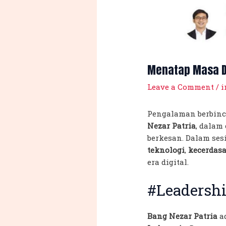
Menatap Masa De
Leave a Comment
/
i
Pengalaman berbin
Nezar Patria
, dalam
berkesan. Dalam ses
teknologi
,
kecerdasa
era digital.
#Leadershi
Bang Nezar Patria
ad