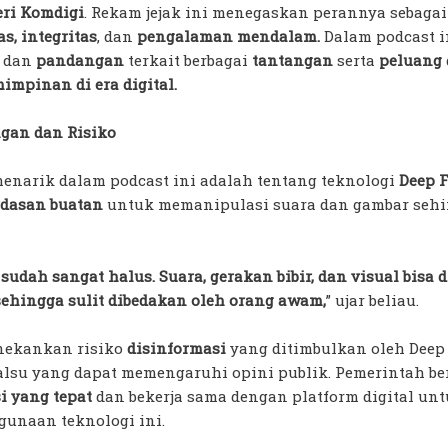
ri Komdigi
. Rekam jejak ini menegaskan perannya sebaga
s, integritas
, dan
pengalaman mendalam.
Dalam podcast i
n dan
pandangan
terkait berbagai
tantangan
serta
peluang
impinan di era digital.
ngan dan Risiko
menarik dalam podcast ini adalah tentang teknologi
Deep 
rdasan buatan
untuk memanipulasi suara dan gambar seh
 sudah sangat halus. Suara, gerakan bibir, dan visual bis
sehingga sulit dibedakan oleh orang awam,
” ujar beliau.
nekankan risiko
disinformasi
yang ditimbulkan oleh Deep
palsu yang dapat memengaruhi opini publik. Pemerintah 
i yang tepat
dan bekerja sama dengan platform digital unt
unaan teknologi ini.