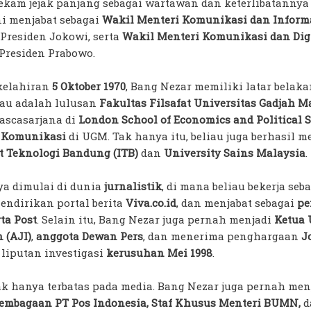
rekam jejak panjang sebagai wartawan dan keterlibatanny
ini menjabat sebagai
Wakil Menteri Komunikasi dan Infor
 Presiden Jokowi, serta
Wakil Menteri Komunikasi dan Dig
 Presiden Prabowo.
elahiran
5 Oktober 1970
, Bang Nezar memiliki latar belak
liau adalah lulusan
Fakultas Filsafat Universitas Gadjah 
ascasarjana di
London School of Economics and Political S
 Komunikasi
di UGM. Tak hanya itu, beliau juga berhasil 
ut Teknologi Bandung (ITB)
dan
University Sains Malaysia
.
ya dimulai di dunia
jurnalistik
, di mana beliau bekerja se
mendirikan portal berita
Viva.co.id
, dan menjabat sebagai
pe
ta Post
. Selain itu, Bang Nezar juga pernah menjadi
Ketua
 (AJI)
,
anggota Dewan Pers
, dan menerima penghargaan
J
 liputan investigasi
kerusuhan Mei 1998
.
 hanya terbatas pada media. Bang Nezar juga pernah men
lembagaan PT Pos Indonesia, Staf Khusus Menteri BUMN,
d