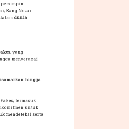
i pemimpin
ni, Bang Nezar
dalam
dunia
Fakes
, yang
ingga menyerupai
a disamarkan hingga
 Fakes, termasuk
berkomitmen untuk
uk mendeteksi serta