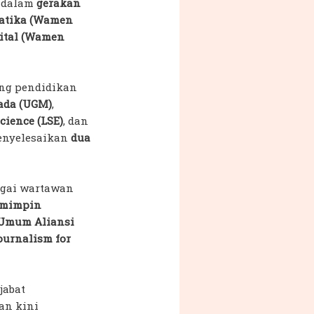
a dalam
gerakan
matika (Wamen
ital (Wamen
ang pendidikan
Mada (UGM)
,
cience (LSE)
, dan
menyelesaikan
dua
bagai wartawan
mimpin
 Umum Aliansi
ournalism for
jabat
an kini