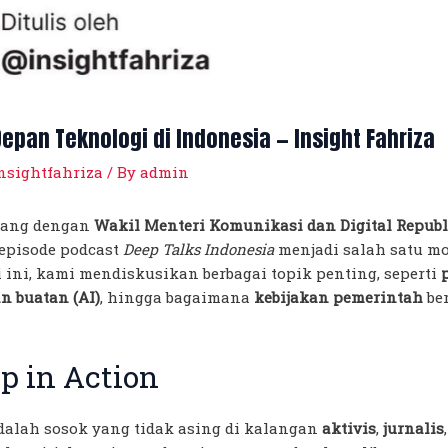
pan Teknologi di Indonesia — Insight Fahriza
nsightfahriza
/ By
admin
cang dengan
Wakil Menteri Komunikasi dan Digital Republ
 episode podcast
Deep Talks Indonesia
menjadi salah satu m
i ini, kami mendiskusikan berbagai topik penting, seperti
n buatan (AI)
, hingga bagaimana
kebijakan pemerintah
be
p in Action
alah sosok yang tidak asing di kalangan
aktivis
,
jurnalis