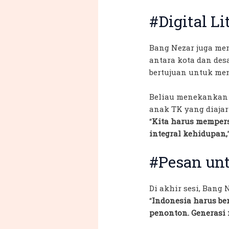
#Digital L
Bang Nezar juga me
antara kota dan de
bertujuan untuk mem
Beliau menekankan 
anak TK yang diaja
“
Kita harus mempers
integral kehidupan,
#Pesan un
Di akhir sesi, Ban
“
Indonesia harus be
penonton. Generasi 