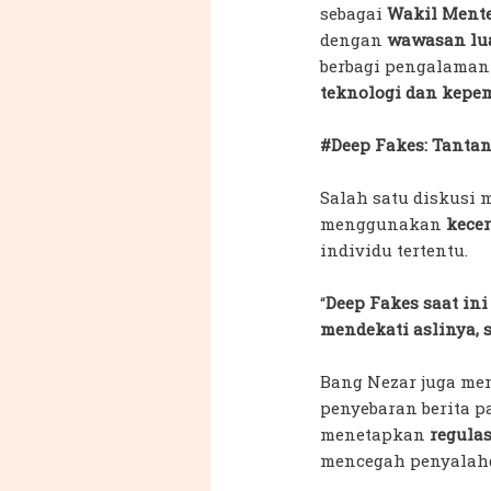
sebagai
Wakil Mente
dengan
wawasan lua
berbagi pengalama
teknologi dan kepem
#Deep Fakes: Tanta
Salah satu diskusi 
menggunakan
kece
individu tertentu.
“
Deep Fakes saat ini
mendekati aslinya, 
Bang Nezar juga me
penyebaran berita 
menetapkan
regulas
mencegah penyalahg