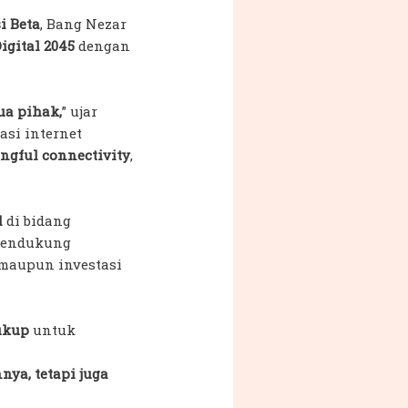
i Beta
, Bang Nezar
igital 2045
dengan
ua pihak,
” ujar
asi internet
ngful connectivity
,
l
di bidang
 mendukung
 maupun investasi
ukup
untuk
ya, tetapi juga