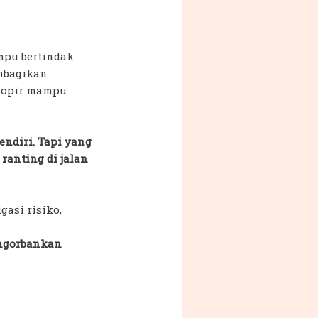
mpu bertindak
mbagikan
 sopir mampu
endiri. Tapi yang
ranting di jalan
asi risiko,
engorbankan