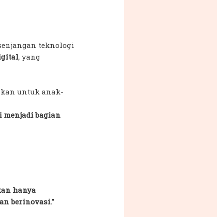
enjangan teknologi
igital
, yang
hkan untuk anak-
i menjadi bagian
ukan hanya
an berinovasi.
”