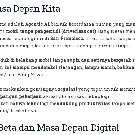
sa Depan Kita
tama adalah
Agentic AI
, bentuk kecerdasan buatan yang ma
rti
mobil tanpa pengemudi (driverless car)
. Bang Nezar me
oba teknologi ini di
San Francisco
, di mana taksi tanpa
an dan mengantarkan penumpang dengan presisi tinggi.
k di belakang mobil tanpa sopir, dan setirnya bergerak s
an ini mampu mendeteksi rintangan, lampu merah, bahkan 
t,
” ujar Bang Nezar.
a menekankan pentingnya
regulasi
yang tepat untuk memitig
apangan pekerjaan
akibat otomatisasi teknologi.
ikan bahwa teknologi mendukung produktivitas tanpa m
sia,
” tambahnya.
Beta dan Masa Depan Digital