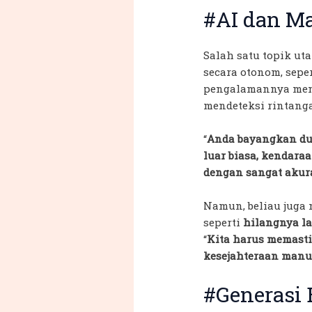
#AI dan Ma
Salah satu topik u
secara otonom, sepe
pengalamannya menc
mendeteksi rintang
“
Anda bayangkan dudu
luar biasa, kendara
dengan sangat akura
Namun, beliau jug
seperti
hilangnya l
“
Kita harus memast
kesejahteraan manu
#Generasi 