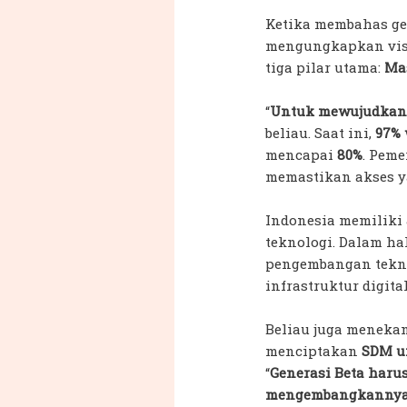
Ketika membahas gen
mengungkapkan visi
tiga pilar utama:
Mas
“
Untuk mewujudkan V
beliau. Saat ini,
97% 
mencapai
80%
. Pem
memastikan akses y
Indonesia memiliki
teknologi. Dalam h
pengembangan teknol
infrastruktur digital
Beliau juga meneka
menciptakan
SDM u
“
Generasi Beta haru
mengembangkannya